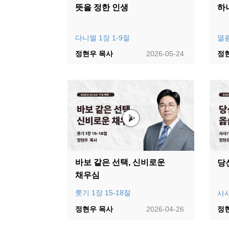
뜻을 정한 인생
하
다니엘 1장 1-9절
열왕
정현우 목사
2026-05-24
정
바보 같은 선택, 신비로운
당
채우심
룻기 1장 15-18절
사사
정현우 목사
2026-04-26
정