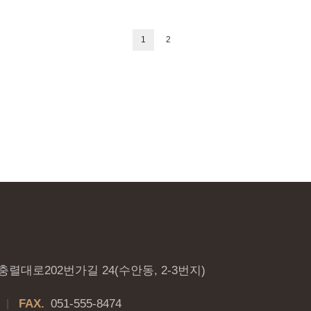
1
2
렬대로202번가길 24(수안동, 2-3번지)
FAX.
051-555-8474
|