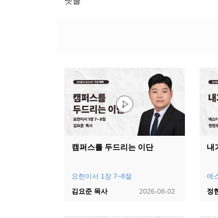
댓글
캠퍼스를 두드리는 이단
내
요한이서 1장 7~8절
에스
김요준 목사
2026-08-02
정