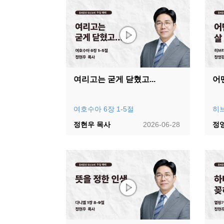
여리고는 굳게 닫혔고...
어
여호수아 6장 1-5절
히브
정현우 목사
2026-06-28
정