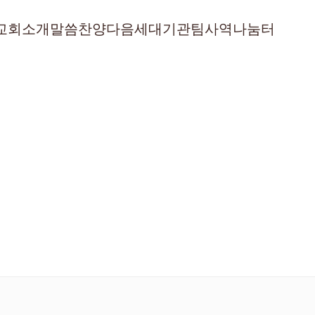
교회소개
말씀
찬양
다음세대
기관
팀사역
나눔터