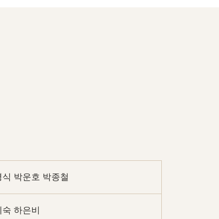
경식 박운호 박종철
혜숙 하은비