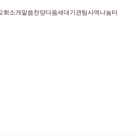
교회소개
말씀
찬양
다음세대
기관
팀사역
나눔터