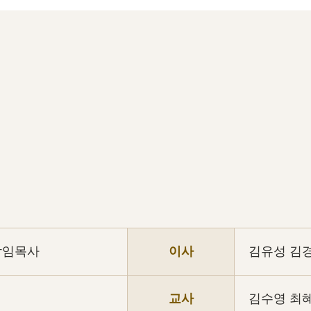
담임목사
이사
김유성 김
교사
김수영 최