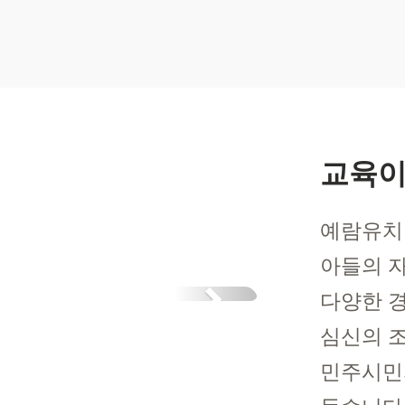
교육
예람유치
아들의 
Next
다양한 
심신의 
민주시민