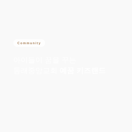
Community
아이들이 꿈을 꾸는
동래중앙교회
예꿈 키즈랜드