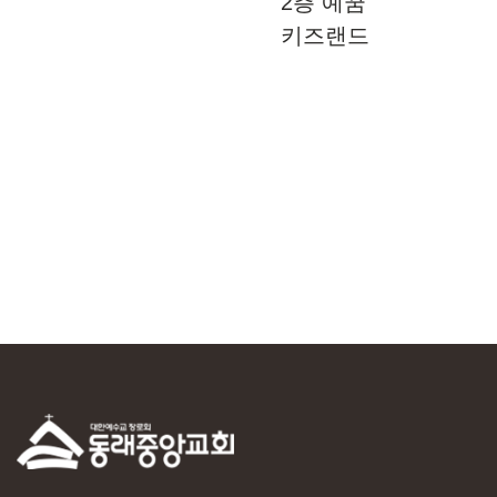
2층 예꿈
키즈랜드