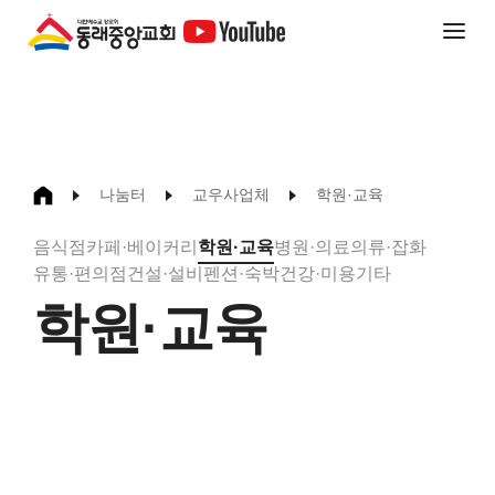
나눔터
교우사업체
학원·교육
음식점
카페·베이커리
학원·교육
병원·의료
의류·잡화
유통·편의점
건설·설비
펜션·숙박
건강·미용
기타
학원·교육