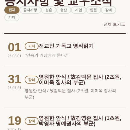
공지사항 및 교우소식
전체
공지사항
결혼
출산
사업
입원
장례
기타
전체 보기
01
전교인 기독교 명작읽기
기타
"믿음의 거장에게 묻다."
26.08.01
31
영원한 안식 / 故김덕문 집사 (2초원,
장례
이미옥 집사의 부군)
26.07.31
영원한 안식 / 故김덕문 집사 (2초원, 이미옥 집사의
부군)
19
영원한 안식 / 故김영준 집사 (1초원,
장례
박영자 명예권사의 부군)
26.07.19