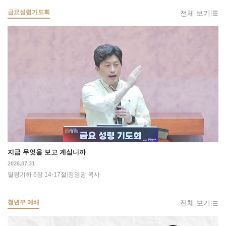
금요성령기도회
전체 보기
지금 무엇을 보고 계십니까
2026.07.31
열왕기하 6장 14-17절
|
정영광 목사
청년부 예배
전체 보기