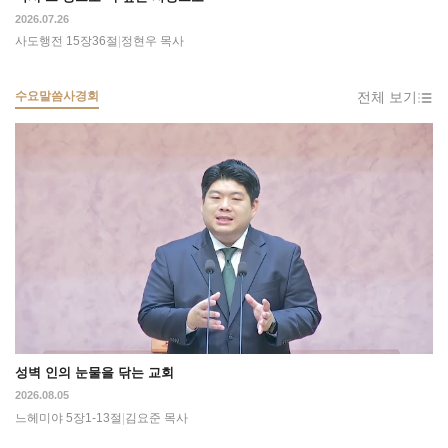
2026.07.26
사도행전 15장36절
|
정현우 목사
수요말씀사경회
전체 보기
성벽 인의 눈물을 닦는 교회
2026.08.05
느헤미야 5장1-13절
|
김요준 목사