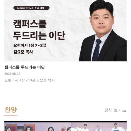
캠퍼스를 두드리는 이단
2026.08.02
요한이서 1장 7~8절
|
김요준 목사
찬양
전체 보기