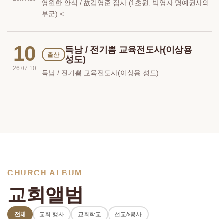
영원한 안식 / 故김영준 집사 (1초원, 박영자 명예권사의
부군) <...
10
득남 / 전기쁨 교육전도사(이상용
출산
성도)
26.07.10
득남 / 전기쁨 교육전도사(이상용 성도)
CHURCH ALBUM
교회앨범
전체
교회 행사
교회학교
선교&봉사